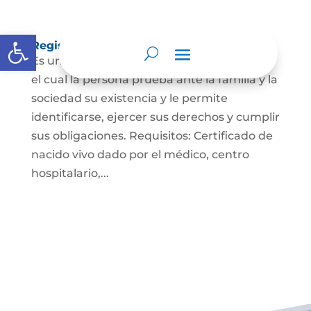
Abrir barra de herramientas
Registro Civil de Nacimiento
Es un documento indispensable mediante
el cual la persona prueba ante la familia y la
sociedad su existencia y le permite
identificarse, ejercer sus derechos y cumplir
sus obligaciones. Requisitos: Certificado de
nacido vivo dado por el médico, centro
hospitalario,...