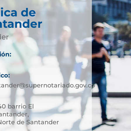
ica de
ntander
der
ión:
ico:
tander@supernotariado.gov.co
40 barrio El
antander,
orte de Santander