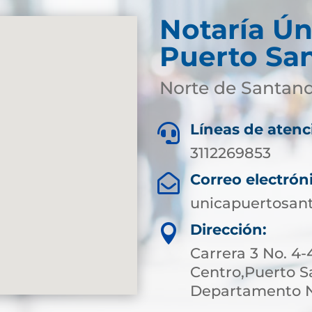
Notaría Ún
Puerto Sa
Norte de Santan
Líneas de atenc

3112269853
Correo electrón

unicapuertosan
Dirección:

Carrera 3 No. 4-
Centro,Puerto S
Departamento N