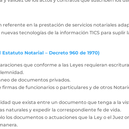
 y validez de los actos y contratos que suscriben los usua
 referente en la prestación de servicios notariales ad
 nuevas tecnologías de la información TICS para supli
l Estatuto Notarial – Decreto 960 de 1970)
laraciones que conforme a las Leyes requieran escritura 
solemnidad.
táneo de documentos privados.
 firmas de funcionarios o particulares y de otros Notar
idad que exista entre un documento que tenga a la vista
as naturales y expedir la correspondiente fe de vida.
olo los documentos o actuaciones que la Ley o el Juez o
 manera.