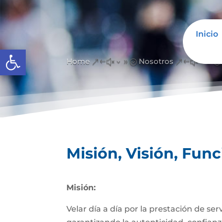
Inicio
Abrir barra de herramientas
Home
Nosotros
&#x39;
&#x39;
Misión, Visión, Fun
Misión:
Velar día a día por la prestación de se