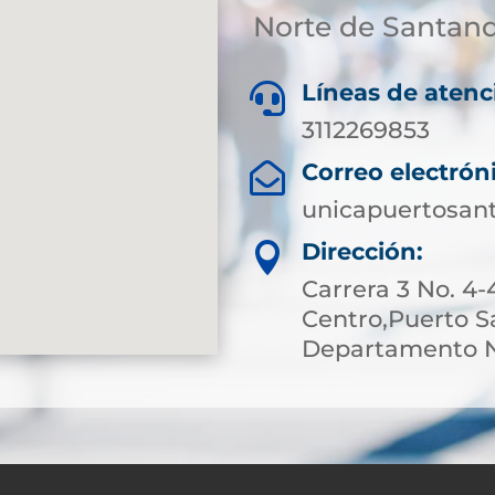
Norte de Santan
Líneas de atenc

3112269853
Correo electrón

unicapuertosan
Dirección:

Carrera 3 No. 4-
Centro,Puerto S
Departamento N