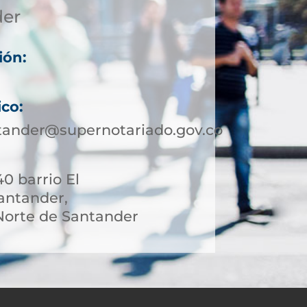
der
ión:
ico:
tander@supernotariado.gov.co
40 barrio El
antander,
orte de Santander