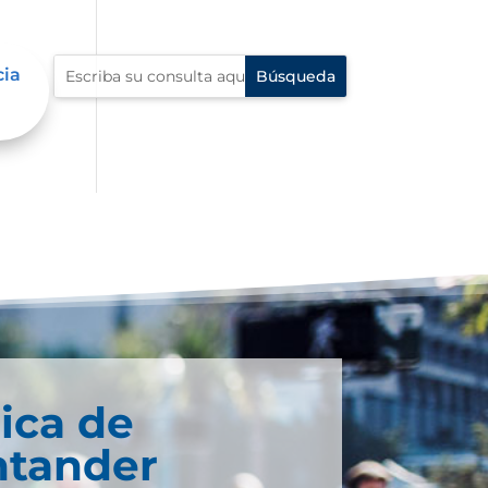
cia
ica de
ntander