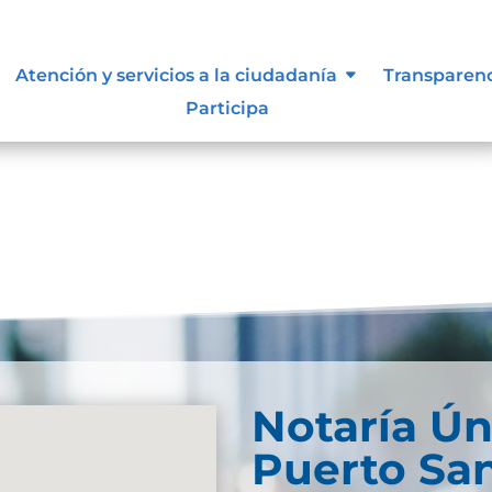
n de la información.
Atención y servicios a la ciudadanía
Transparen
Participa
Notaría Ún
Puerto Sa