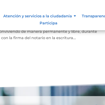
arital de Hecho
Atención y servicios a la ciudadanía
Transparen
Participa
 de la existencia de la unión entre dos personas que, si
 conviviendo de manera permanente y libre, durante
on la firma del notario en la escritura...