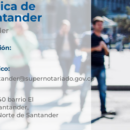
ica de
ntander
der
ión:
ico:
tander@supernotariado.gov.co
40 barrio El
antander,
orte de Santander