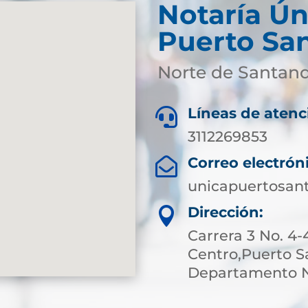
Notaría Ún
Puerto Sa
Norte de Santan
Líneas de atenc

3112269853
Correo electrón

unicapuertosan
Dirección:

Carrera 3 No. 4-
Centro,Puerto S
Departamento N