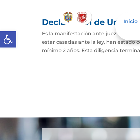
Declaración de Unión M
Inicio
Abrir barra de herramientas
Es la manifestación ante juez o notario
estar casadas ante la ley, han estado
mínimo 2 años. Esta diligencia termina c