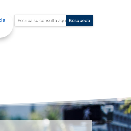
cia
n