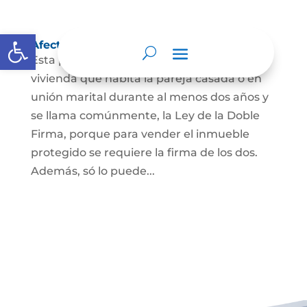
Abrir barra de herramientas
Afectación a Vivienda familiar
Esta protección la ordena la ley sobre la
vivienda que habita la pareja casada o en
unión marital durante al menos dos años y
se llama comúnmente, la Ley de la Doble
Firma, porque para vender el inmueble
protegido se requiere la firma de los dos.
Además, só lo puede...