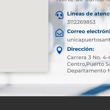
Líneas de atenc

3112269853
Correo electrón

unicapuertosan
Dirección:

Carrera 3 No. 4-
Centro,Puerto S
Departamento N