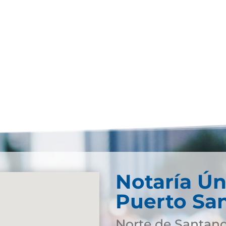
Notaría Ún
Puerto Sa
Norte de Santan