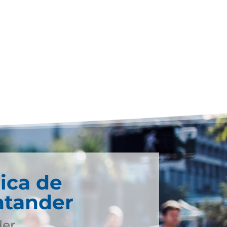
ica de
ntander
der