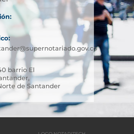
ión:
ico:
tander@supernotariado.gov.co
40 barrio El
antander,
orte de Santander