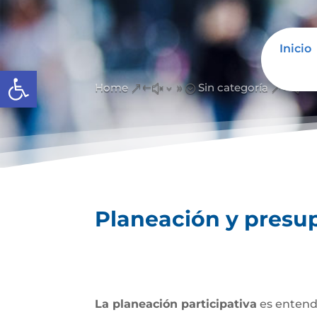
Inicio
Abrir barra de herramientas
Home
Sin categoría
&#x39;
&#x3
Planeación y presup
La planeación participativa
es entendi