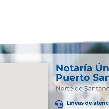
Notaría Ún
Puerto Sa
Norte de Santan
Líneas de atenc
