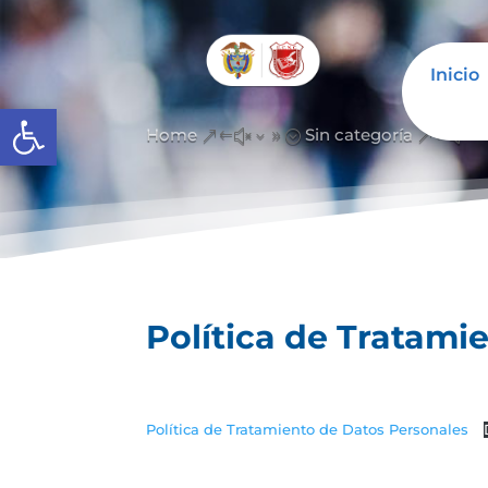
Inicio
Abrir barra de herramientas
Home
Sin categoría
&#x39;
&#x3
Política de Tratami
Política de Tratamiento de Datos Personales