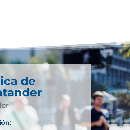
ica de
ntander
der
ión: