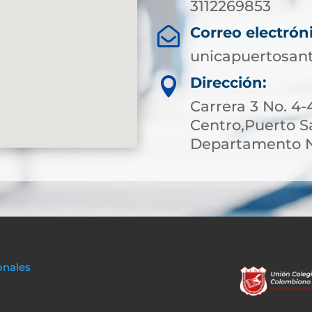
3112269853
Correo electrón

unicapuertosan
Dirección:

Carrera 3 No. 4-
Centro,Puerto S
Departamento N
onales