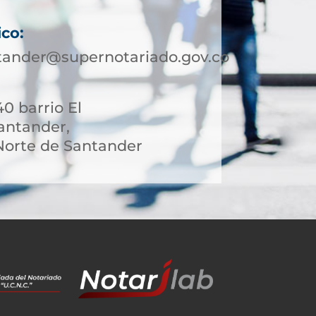
ico:
tander@supernotariado.gov.co
40 barrio El
antander,
orte de Santander