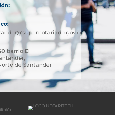
ión:
ico:
tander@supernotariado.gov.co
40 barrio El
antander,
orte de Santander