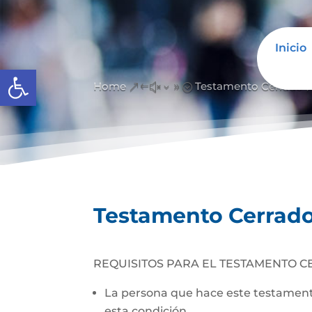
Inicio
Abrir barra de herramientas
Home
Testamento Cerrado
&#x39;
Testamento Cerrad
REQUISITOS PARA EL TESTAMENTO C
La persona que hace este testamento
esta condición.