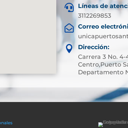
Líneas de atenc

3112269853
Correo electrón

unicapuertosan
Dirección:

Carrera 3 No. 4-
Centro,Puerto S
Departamento N
onales