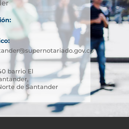
der
ión:
ico:
tander@supernotariado.gov.co
40 barrio El
antander,
orte de Santander