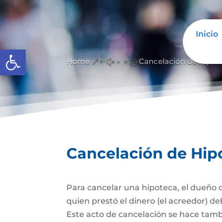
Inicio
Abrir barra de herramientas
Home
Cancelación de Hipot
&#x39;
Cancelación de Hip
Para cancelar una hipoteca, el dueño d
quien prestó el dinero (el acreedor) de
Este acto de cancelación se hace tambi